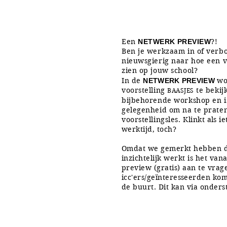
NETWERK PREVIEW 
Een
?!
NETWERK PREVIEW
Ben je werkzaam in of verb
nieuwsgierig naar hoe een v
zien op jouw school?
In de
wo
NETWERK PREVIEW
voorstelling
te bekij
BAASJES
bijbehorende workshop en is
gelegenheid om na te praten
voorstellingsles.
Klinkt als i
werktijd, toch?
Omdat we gemerkt hebben da
inzichtelijk werkt is het van
preview (gratis) aan te vrage
icc'ers/
geïnteresseerden
komt
de buurt. Dit kan via onder