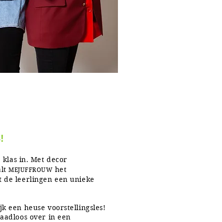
!
 klas in. Met decor
alt
het
MEJUFFROUW
t de leerlingen een unieke
jk een heuse voorstellingsles!
naadloos over in een