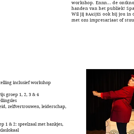
workshop. Ennn... de ontknop
handen van het publiek! Sp
Wil jij
ook bij jou in
BAASJES
met ons impresariaat
of stu
RIJ
telling inclusief workshop
js groep 1, 2, 3 & 4
llingsles
eid, zelfvertrouwen,
leiderschap,
ep 1 & 2: speelzaal met bankjes,
klaslokaal