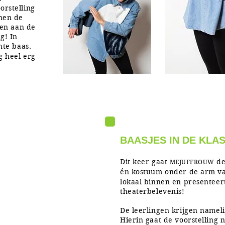
rstelling
nen de
ven aan de
g! In
te baas.
g heel erg
BAASJES IN DE KLAS
MAIL
Dit keer gaat
de
ONS
MEJUFFROUW
én kostuum onder de arm v
lokaal binnen en presenteer
theaterbelevenis!
De leerlingen krijgen nameli
Hierin gaat de voorstelling 