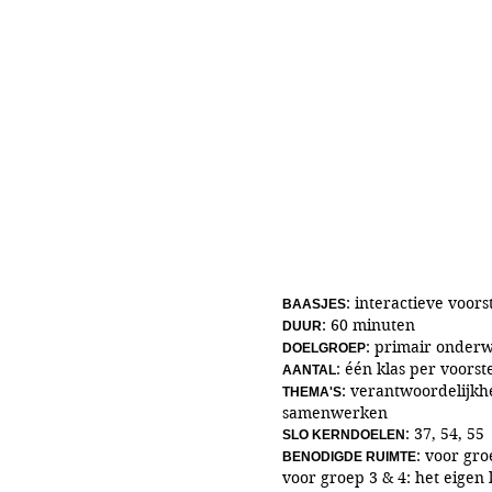
CONTACT
IMPRESARIAAT
ALLE INFO OP EEN 
: interactieve voors
BAASJES
: 60 minuten
DUUR
: primair onderwi
DOELGROEP
: één klas per voorste
AANTAL
: verantwoordelijkh
THEMA'S
samenwerken
: 37, 54, 55
SLO
KERNDOELEN
: voor gro
BENODIGDE
RUIMTE
voor groep 3 & 4: het eigen 