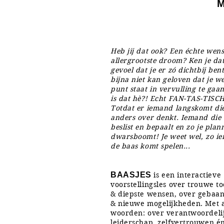
Heb jij dat ook? Een échte wen
allergrootste droom? Ken je da
gevoel dat je er zó dichtbij bent
bijna niet kan geloven dat je w
punt staat in vervulling te gaan
is dat hè?! Echt FAN-TAS-TISCH
Totdat er iemand langskomt die
anders over denkt. Iemand die 
beslist en bepaalt en zo je plan
dwarsboomt! Je weet wel, zo i
de baas komt spelen...
BAASJES
is een interactieve
voorstellingsles over trouwe t
& diepste wensen, over gebaa
& nieuwe mogelijkheden. Met 
woorden: over verantwoordeli
leiderschap, zelfvertrouwen é