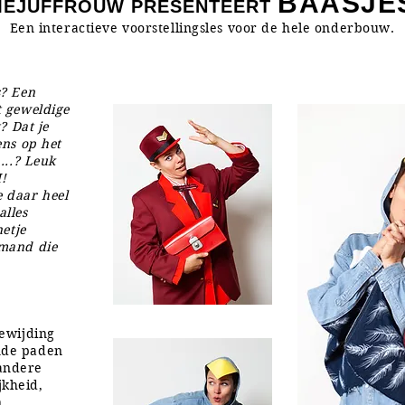
BAASJE
MEJUFFROUW PRESENTEERT
Een interactieve voorstellingsles voor de hele onderbouw.
s? Een
t geweldige
? Dat je
ens op het
...? Leuk
!
 daar heel
alles
netje
emand die
oewijding
nde paden
andere
jkheid,
n